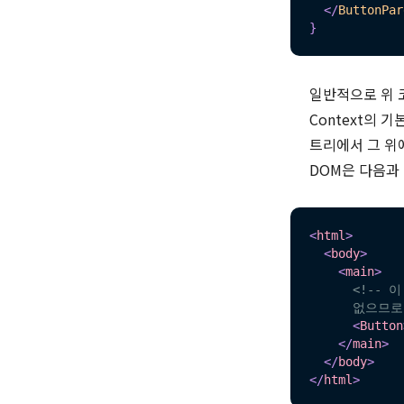
</
ButtonPar
}
일반적으로 위 
Context의 기
트리에서 그 위에
DOM은 다음과
<
html
>
<
body
>
<
main
>
<!-- 이
      없으므
<
Button
</
main
>
</
body
>
</
html
>