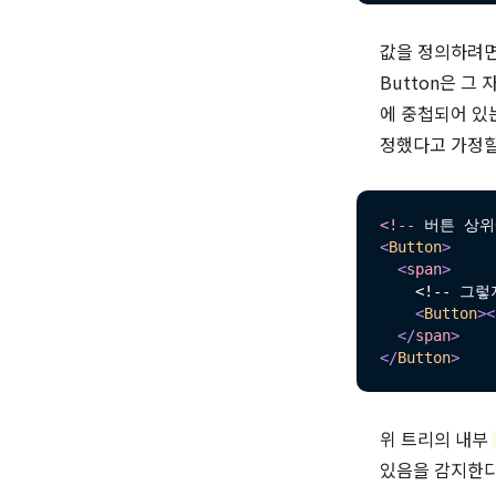
값을 정의하려
Button은 그
에 중첩되어 있는
정했다고 가정할 
<
!
--
 버튼 상위에
<
Button
>
<
span
>
    <!-- 그렇
<
Button
>
<
</
span
>
</
Button
>
위 트리의 내부
있음을 감지한다.