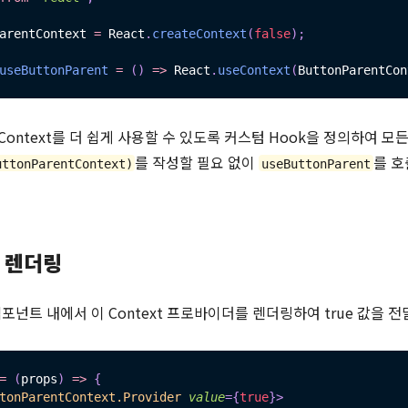
arentContext 
=
 React
.
createContext
(
false
)
;
useButtonParent
=
(
)
=>
 React
.
useContext
(
ButtonParentCon
Context를 더 쉽게 사용할 수 있도록 커스텀 Hook을 정의하여 모
를 작성할 필요 없이
를 호
uttonParentContext)
useButtonParent
r 렌더링
 컴포넌트 내에서 이 Context 프로바이더를 렌더링하여 true 값을 전
=
(
props
)
=>
{
tonParentContext.Provider
value
=
{
true
}
>