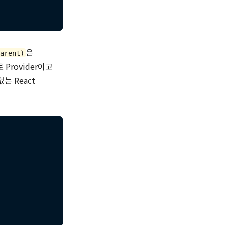
은
Parent)
 Provider이고
는 React