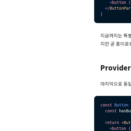
<
button
{
</
ButtonPar
}
지금까지는 특별한
지만 곧 흥미로
Provide
마지막으로 동일
const
Button
const
 hasBu
return
<
But
<
button
{