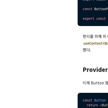
const
 ButtonP
export
const
편의를 위해 위 
useContext(B
했다.
Provide
이제 Button
const
Button
return
<
But